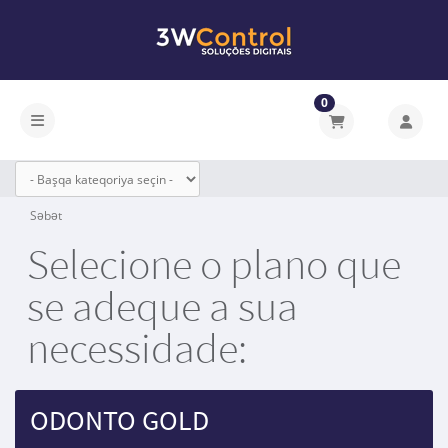
0
Naviqasiyaya keçid
Səbət
Selecione o plano que
se adeque a sua
necessidade:
ODONTO GOLD