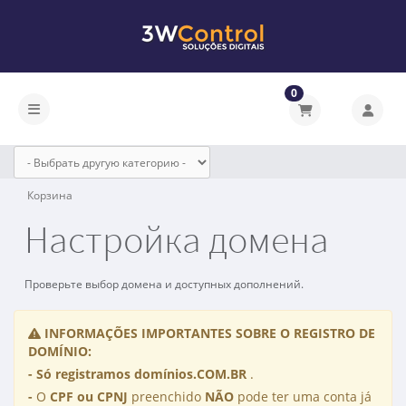
0
Переключить навигацию
Корзина
Настройка домена
Проверьте выбор домена и доступных дополнений.
INFORMAÇÕES IMPORTANTES SOBRE O REGISTRO DE
DOMÍNIO:
-
Só registramos domínios.COM.BR
.
-
O
CPF ou CPNJ
preenchido
NÃO
pode ter uma conta já