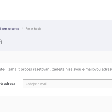
lientské sekce
Reset hesla
a
te-li zahájit proces resetování, zadejte níže svou e-mailovou adres
vá adresa