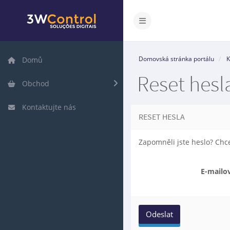
Přepnout navigaci
Domovská stránka portálu
K
Domů
Reset hesl
Obchod
Kontaktujte nás
RESET HESLA
Zapomněli jste heslo? Chce
E-mailo